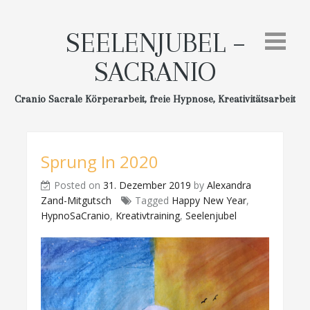
Skip
to
SEELENJUBEL –
content
SACRANIO
Cranio Sacrale Körperarbeit, freie Hypnose, Kreativitätsarbeit
Sprung In 2020
Posted on
31. Dezember 2019
by
Alexandra
Zand-Mitgutsch
Tagged
Happy New Year
,
HypnoSaCranio
,
Kreativtraining
,
Seelenjubel