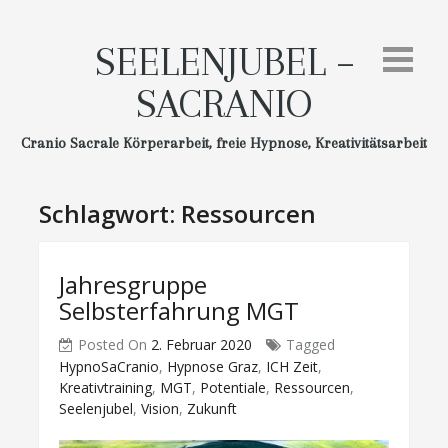
Skip
to
SEELENJUBEL –
content
SACRANIO
Cranio Sacrale Körperarbeit, freie Hypnose, Kreativitätsarbeit
Schlagwort:
Ressourcen
Jahresgruppe
Selbsterfahrung MGT
Posted On
2. Februar 2020
Tagged
HypnoSaCranio
,
Hypnose Graz
,
ICH Zeit
,
Kreativtraining
,
MGT
,
Potentiale
,
Ressourcen
,
Seelenjubel
,
Vision
,
Zukunft