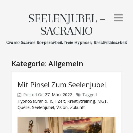
Skip
to
SEELENJUBEL –
content
SACRANIO
Cranio Sacrale Körperarbeit, freie Hypnose, Kreativitätsarbeit
Kategorie:
Allgemein
Mit Pinsel Zum Seelenjubel
Posted On
27. März 2022
Tagged
HypnoSaCranio
,
ICH Zeit
,
Kreativtraining
,
MGT
,
Quelle
,
Seelenjubel
,
Vision
,
Zukunft